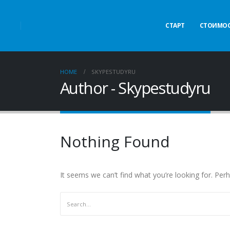
СТАРТ
СТОИМОС
HOME
SKYPESTUDYRU
Author - Skypestudyru
Nothing Found
It seems we can’t find what you’re looking for. Per