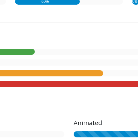
60%
0%
Animated