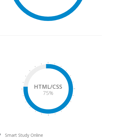
HTML/CSS
75
%
Smart Study Online