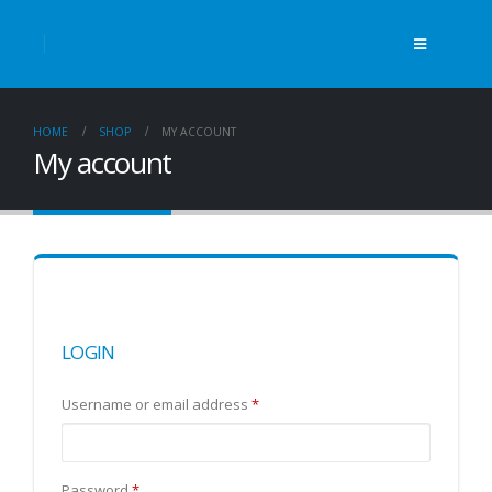
HOME
SHOP
MY ACCOUNT
My account
LOGIN
Username or email address
*
Password
*